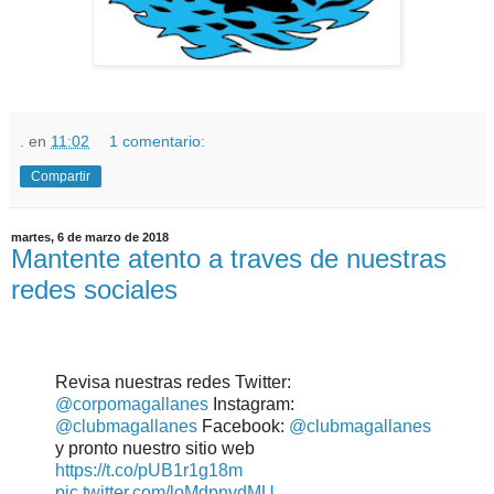
.
en
11:02
1 comentario:
Compartir
martes, 6 de marzo de 2018
Mantente atento a traves de nuestras
redes sociales
Revisa nuestras redes Twitter:
@corpomagallanes
Instagram:
@clubmagallanes
Facebook:
@clubmagallanes
y pronto nuestro sitio web
https://t.co/pUB1r1g18m
pic.twitter.com/loMdpnvdMU